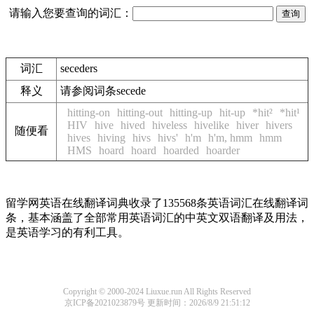
请输入您要查询的词汇：
词汇
seceders
释义
请参阅词条secede
hitting-on
hitting-out
hitting-up
hit-up
*hit²
*hit¹
HIV
hive
hived
hiveless
hivelike
hiver
hivers
随便看
hives
hiving
hivs
hivs'
h'm
h'm, hmm
hmm
HMS
hoard
hoard
hoarded
hoarder
留学网英语在线翻译词典收录了135568条英语词汇在线翻译词
条，基本涵盖了全部常用英语词汇的中英文双语翻译及用法，
是英语学习的有利工具。
Copyright © 2000-2024 Liuxue.run All Rights Reserved
京ICP备2021023879号
更新时间：2026/8/9 21:51:12