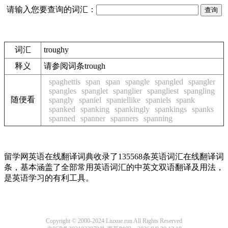
请输入您要查询的词汇：
词汇
troughy
释义
请参阅词条trough
spaghettis
span
span
spangle
spangled
spangler
spangles
spanglet
spanglier
spangliest
spangling
随便看
spangly
spaniel
spaniellike
spaniels
spank
spanked
spanking
spankingly
spankings
spanks
spanned
spanner
spanners
spanning
留学网英语在线翻译词典收录了135568条英语词汇在线翻译词
条，基本涵盖了全部常用英语词汇的中英文双语翻译及用法，
是英语学习的有利工具。
Copyright © 2000-2024 Liuxue.run All Rights Reserved