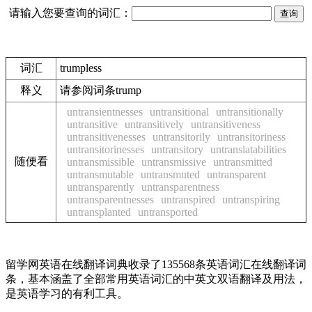
请输入您要查询的词汇：
词汇
trumpless
释义
请参阅词条trump
untransientnesses
untransitional
untransitionally
untransitive
untransitively
untransitiveness
untransitivenesses
untransitorily
untransitoriness
untransitorinesses
untransitory
untranslatabilities
随便看
untransmissible
untransmissive
untransmitted
untransmutable
untransmuted
untransparent
untransparently
untransparentness
untransparentnesses
untranspired
untranspiring
untransplanted
untransported
留学网英语在线翻译词典收录了135568条英语词汇在线翻译词
条，基本涵盖了全部常用英语词汇的中英文双语翻译及用法，
是英语学习的有利工具。