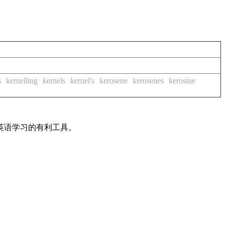
s
kernelling
kernels
kernel's
kerosene
kerosenes
kerosine
英语学习的有利工具。