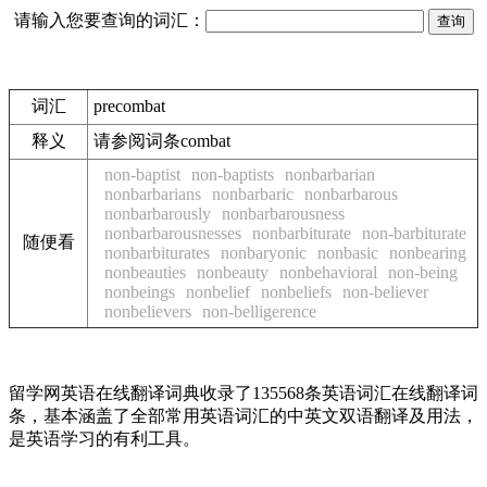
请输入您要查询的词汇：
词汇
precombat
释义
请参阅词条combat
non-baptist
non-baptists
nonbarbarian
nonbarbarians
nonbarbaric
nonbarbarous
nonbarbarously
nonbarbarousness
nonbarbarousnesses
nonbarbiturate
non-barbiturate
随便看
nonbarbiturates
nonbaryonic
nonbasic
nonbearing
nonbeauties
nonbeauty
nonbehavioral
non-being
nonbeings
nonbelief
nonbeliefs
non-believer
nonbelievers
non-belligerence
留学网英语在线翻译词典收录了135568条英语词汇在线翻译词
条，基本涵盖了全部常用英语词汇的中英文双语翻译及用法，
是英语学习的有利工具。