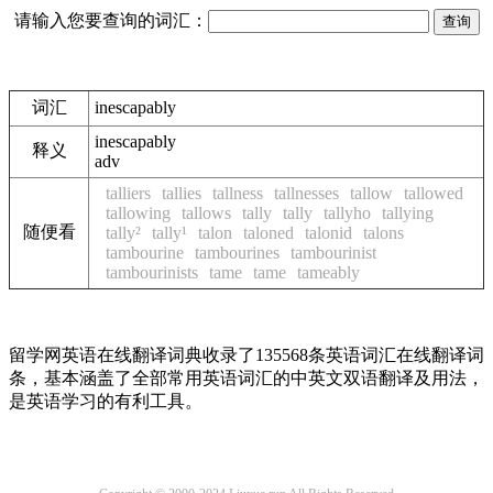
请输入您要查询的词汇：
词汇
inescapably
inescapably
释义
adv
talliers
tallies
tallness
tallnesses
tallow
tallowed
tallowing
tallows
tally
tally
tallyho
tallying
随便看
tally²
tally¹
talon
taloned
talonid
talons
tambourine
tambourines
tambourinist
tambourinists
tame
tame
tameably
留学网英语在线翻译词典收录了135568条英语词汇在线翻译词
条，基本涵盖了全部常用英语词汇的中英文双语翻译及用法，
是英语学习的有利工具。