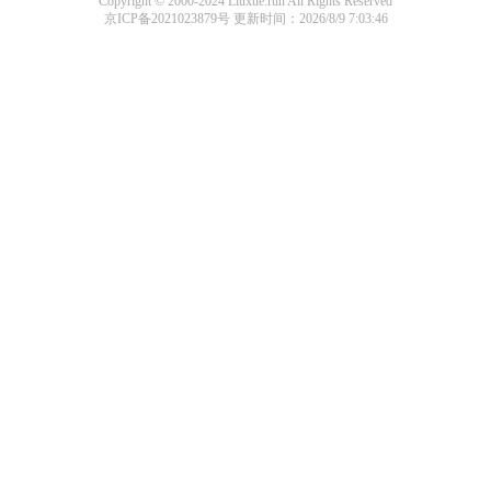
Copyright © 2000-2024 Liuxue.run All Rights Reserved
京ICP备2021023879号
更新时间：2026/8/9 7:03:46