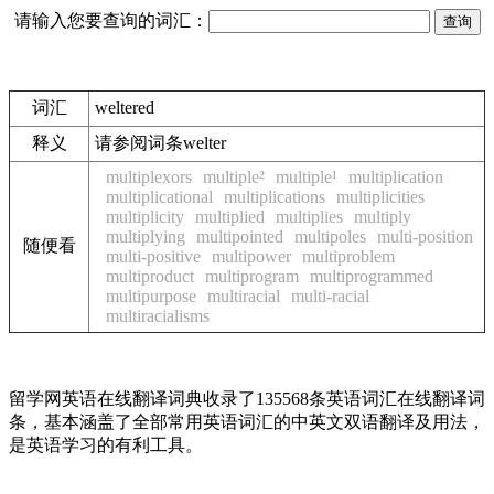
请输入您要查询的词汇：
词汇
weltered
释义
请参阅词条welter
multiplexors
multiple²
multiple¹
multiplication
multiplicational
multiplications
multiplicities
multiplicity
multiplied
multiplies
multiply
multiplying
multipointed
multipoles
multi-position
随便看
multi-positive
multipower
multiproblem
multiproduct
multiprogram
multiprogrammed
multipurpose
multiracial
multi-racial
multiracialisms
留学网英语在线翻译词典收录了135568条英语词汇在线翻译词
条，基本涵盖了全部常用英语词汇的中英文双语翻译及用法，
是英语学习的有利工具。