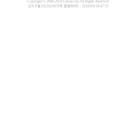
Copyright © 2000-2024 Liuxue.run All Rights Reserved
京ICP备2021023879号
更新时间：2026/8/9 19:47:55