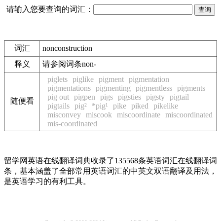
请输入您要查询的词汇：
词汇
nonconstruction
释义
请参阅词条non-
piglets
piglike
pigment
pigmentation
pigmentations
pigmenting
pigmentless
pigments
pig out
pigpen
pigs
pigsties
pigsty
pigtail
随便看
pigtails
pig²
*pig¹
pike
piked
pikelike
misconvey
miscook
miscoordinate
miscoordinated
mis-coordinated
留学网英语在线翻译词典收录了135568条英语词汇在线翻译词
条，基本涵盖了全部常用英语词汇的中英文双语翻译及用法，
是英语学习的有利工具。