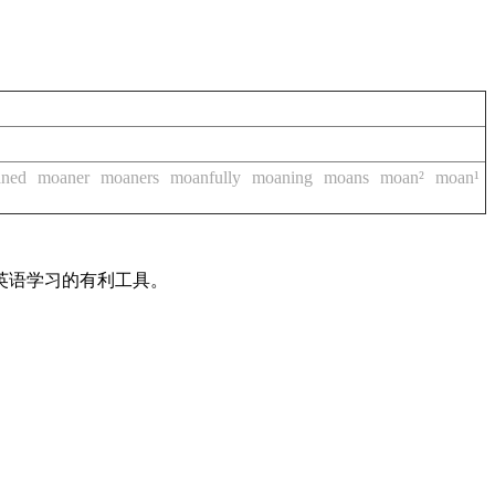
ned
moaner
moaners
moanfully
moaning
moans
moan²
moan¹
英语学习的有利工具。