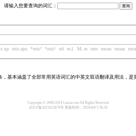
请输入您要查询的词汇：
x up
mix-ups
*mix²
*mix¹
ml
m.l.
M, m
mm
moan
moan
moa
译词条，基本涵盖了全部常用英语词汇的中英文双语翻译及用法，是
Copyright © 2000-2024 Liuxue.run All Rights Reserved
京ICP备2021023879号
更新时间：2026/8/8 5:36:50