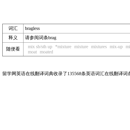
词汇
bragless
释义
请参阅词条brag
mix sb/sth up
*mixture
mixture
mixtures
mix-up
mi
随便看
moat
moated
留学网英语在线翻译词典收录了135568条英语词汇在线翻