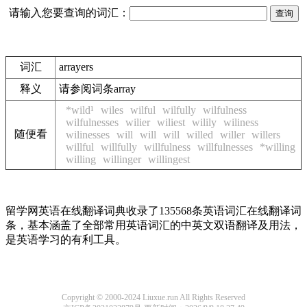
请输入您要查询的词汇：
词汇
arrayers
释义
请参阅词条array
*wild¹
wiles
wilful
wilfully
wilfulness
wilfulnesses
wilier
wiliest
wilily
wiliness
随便看
wilinesses
will
will
will
willed
willer
willers
willful
willfully
willfulness
willfulnesses
*willing
willing
willinger
willingest
留学网英语在线翻译词典收录了135568条英语词汇在线翻译词
条，基本涵盖了全部常用英语词汇的中英文双语翻译及用法，
是英语学习的有利工具。
Copyright © 2000-2024 Liuxue.run All Rights Reserved